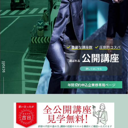
scroll
年間契約申込企業様専用ページ
トップ