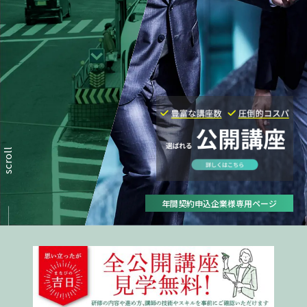
scroll
年間契約申込企業様専用ページ
トップ