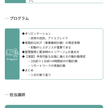
い。
プログラム
サービス
◆オリエンテーション
・研修の目的、アイスブレイク
◆実践的なBCP（事業継続計画）の策定実務
・初動のレスポンスが重要である
◆整理整頓と緊急時のトリアージュの進め方
◆【演習】予測可能な台風に備える行動計画策定
Program
・2日前⇒１日前⇒6時間前の行動計画
・リモートワークの実施計画
◆まとめ
・１日の振り返り
担当講師
公開講座