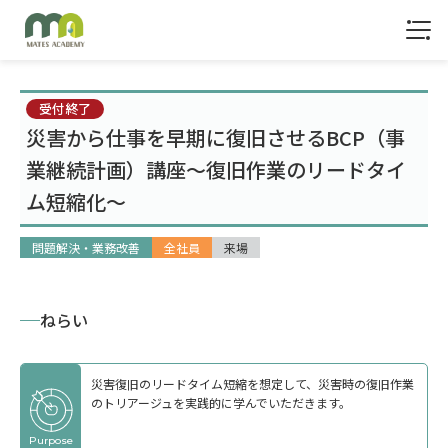
1
受付終了
災害から仕事を早期に復旧させるBCP（事
業継続計画）講座～復旧作業のリードタイ
ム短縮化～
問題解決・業務改善
全社員
来場
ねらい
災害復旧のリードタイム短縮を想定して、災害時の復旧作業
のトリアージュを実践的に学んでいただきます。
Purpose