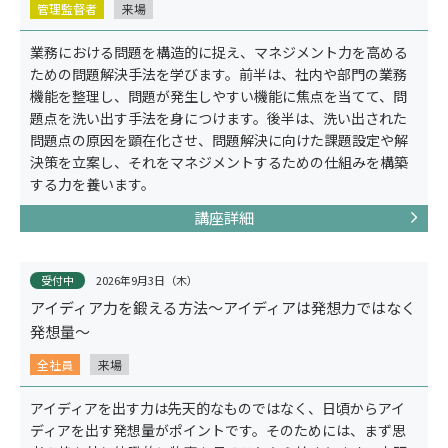
管理監督者
来場
業務における問題を構造的に捉え、マネジメント力を高める
ための問題解決手法を学びます。前半は、社内や部門の業務
機能を整理し、問題が発生しやすい機能に焦点を当てて、問
題点を洗い出す手法を身につけます。後半は、洗い出された
問題点の原因を顕在化させ、問題解決に向けた課題設定や解
決策を立案し、それをマネジメントするための仕組みを構築
コラム
する力を養います。
講座詳細
受付中
2026年9月3日（木）
アイディア力を鍛える方法～アイディアは発想力ではなく
発想量～
全社員
来場
アイディアを出す力は先天的なものではなく、日頃からアイ
ディアを出す発想量がポイントです。そのためには、まず思