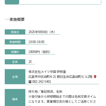
トップ
実施概要
2025年9月4日（木）
実施日
10:00-16:00
実施時間
18000円（税別）
受講料
25
定員
株式会社メイツ中国 研修室
広島市中区胡町4-21 朝日生命広島胡町ビル2階
会場
082-242-5401
持ち物／筆記用具、名刺
※受付後から研修開始までの間は名刺交換タイム
備考
になります。異業種交流の場としてご活用くださ