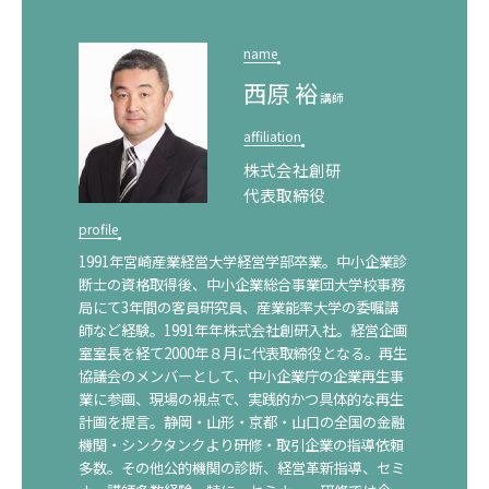
name
西原 裕
講師
affiliation
株式会社創研
代表取締役
profile
1991年宮崎産業経営大学経営学部卒業。中小企業診
断士の資格取得後、中小企業総合事業団大学校事務
オーダーメイド研修
局にて3年間の客員研究員、産業能率大学の委嘱講
師など経験。1991年年株式会社創研入社。経営企画
室室長を経て2000年８月に代表取締役となる。再生
協議会のメンバーとして、中小企業庁の企業再生事
業に参画、現場の視点で、実践的かつ具体的な再生
計画を提言。静岡・山形・京都・山口の全国の金融
機関・シンクタンクより研修・取引企業の指導依頼
多数。その他公的機関の診断、経営革新指導、セミ