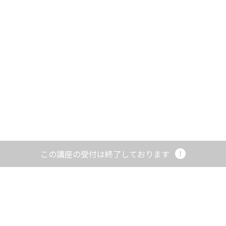
資料一覧
お問い合わせ
問い合わせフォーム
082-242-5401
この講座の受付は終了しております
災害から仕事を早期に復旧させるB...