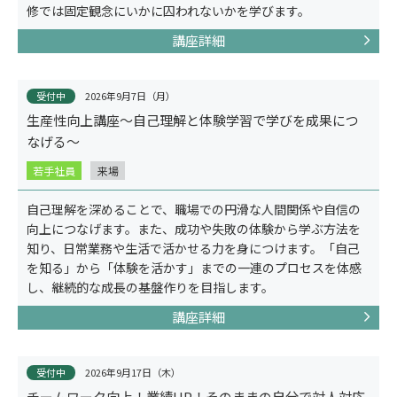
修では固定観念にいかに囚われないかを学びます。
講座詳細
受付中
2026年9月7日（月）
生産性向上講座～自己理解と体験学習で学びを成果につ
なげる～
若手社員
来場
自己理解を深めることで、職場での円滑な人間関係や自信の
向上につなげます。また、成功や失敗の体験から学ぶ方法を
コラム
知り、日常業務や生活で活かせる力を身につけます。「自己
を知る」から「体験を活かす」までの一連のプロセスを体感
し、継続的な成長の基盤作りを目指します。
講座詳細
受付中
2026年9月17日（木）
チームワーク向上！業績UP！そのままの自分で対人対応