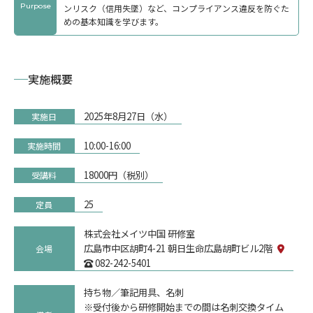
Purpose
ンリスク（信用失墜）など、コンプライアンス違反を防ぐた
めの基本知識を学びます。
実施概要
2025年8月27日（水）
実施日
10:00-16:00
実施時間
18000円（税別）
受講料
25
定員
株式会社メイツ中国 研修室
広島市中区胡町4-21 朝日生命広島胡町ビル2階
会場
082-242-5401
サービス
持ち物／筆記用具、名刺
※受付後から研修開始までの間は名刺交換タイム