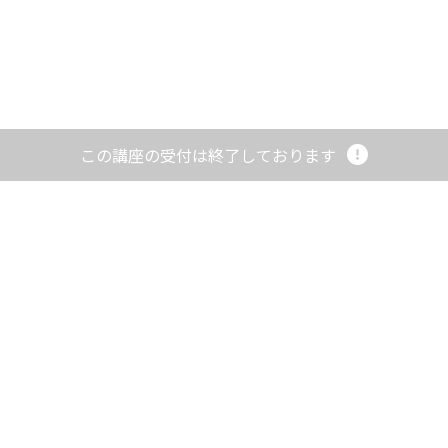
資料一覧
お問い合わせ
問い合わせフォーム
082-242-5401
この講座の受付は終了しております
コンプライアンスを取り巻く環境...
（運営会社／
株式会社メイツ中国
）