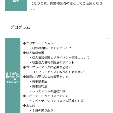
備考
になります。異業種交流の場としてご活用くださ
い。
プログラム
◆オリエンテーション
・研修の目的、アイスブレイク
◆個人情報保護
・個人情報保護とプライバシー保護について
公開講座
・改正個人情報保護法のポイント
◆コンプライアンスに必要な心構え
・コンプライアンスを取り巻く最新状況
◆職場に必要な法律の概要を知る
・労働基準法
Program
・労働契約法
・ハラスメントの基礎知識
◆レピュテーションリスクを知る
・レピュテーションリスクの理解と対策
◆まとめ
・１日の振り返り