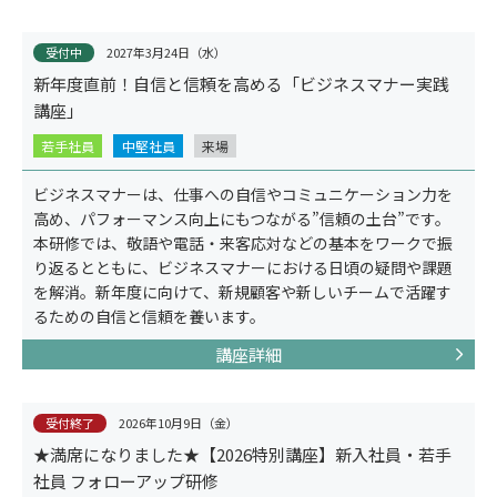
受付中
2027年3月24日（水）
新年度直前！自信と信頼を高める「ビジネスマナー実践
講座」
公開講座
若手社員
中堅社員
来場
ビジネスマナーは、仕事への自信やコミュニケーション力を
高め、パフォーマンス向上にもつながる”信頼の土台”です。
本研修では、敬語や電話・来客応対などの基本をワークで振
り返るとともに、ビジネスマナーにおける日頃の疑問や課題
を解消。新年度に向けて、新規顧客や新しいチームで活躍す
るための自信と信頼を養います。
講座詳細
オーダーメイド研修
受付終了
2026年10月9日（金）
★満席になりました★【2026特別講座】新入社員・若手
社員 フォローアップ研修