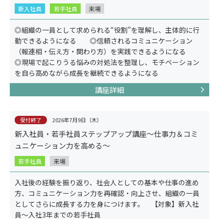
新入社員
若手社員
来場
◎組織の一員として求められる“役割”を理解し、主体的に行
動できるようになる ◎信頼されるコミュニケーション
（報連相・伝え方・関わり方）を実践できるようになる
◎現場で起こりうる悩みの対処法を整理し、モチベーション
適性検査
を自ら高めながら成長を継続できるようになる
講座詳細
受付終了
2026年7月9日（木）
新入社員・若手社員ステップアップ講座～仕事力＆コミ
ュニケーション力を高める～
若手社員
来場
入社後の経験を振り返り、社会人としての基本や仕事の進め
方、コミュニケーション力を再確認・向上させ、組織の一員
としてさらに成長する力を身につけます。 【対象】新入社
員～入社3年までの若手社員