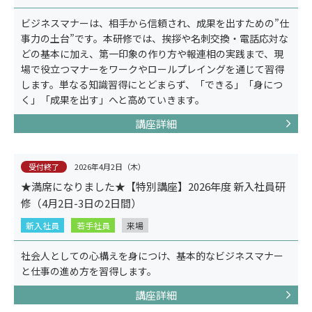
ビジネスマナーは、相手から信頼され、成果を出すための”仕
事力の土台”です。本研修では、挨拶や名刺交換・電話応対な
どの基本に加え、第一印象の作り方や報連相の実践まで、現
場で役立つマナーをワークやロールプレイングを通じて習得
します。単なる知識習得にとどまらず、「できる」「身につ
く」「成果を出す」へと高めていきます。
講座詳細
受付終了
2026年4月2日（木）
★満席になりました★【特別講座】2026年度 新入社員研
コンセプト
修（4月2日-3日の2日間）
新入社員
若手社員
来場
社会人としての心構えを身につけ、基本的なビジネスマナー
と仕事の進め方を習得します。
講座詳細