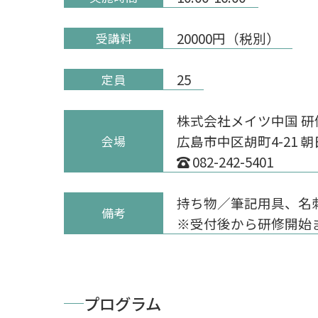
20000円（税別）
受講料
25
定員
株式会社メイツ中国 研
広島市中区胡町4-21 
会場
082-242-5401
持ち物／筆記用具、名
備考
※受付後から研修開始
プログラム