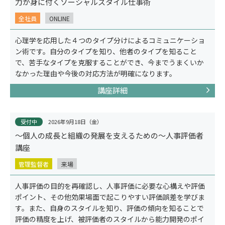
力が身に付くソーシャルスタイル仕事術
全社員
ONLINE
心理学を応用した４つのタイプ分けによるコミュニケーショ
ン術です。自分のタイプを知り、他者のタイプを知ること
で、苦手なタイプを克服することができ、今までうまくいか
なかった理由や今後の対応方法が明確になります。
講座詳細
受付中
2026年9月18日（金）
～個人の成長と組織の発展を支えるための～人事評価者
コンセプト
講座
管理監督者
来場
人事評価の目的を再確認し、人事評価に必要な心構えや評価
ポイント、その他効果場面で起こりやすい評価誤差を学びま
す。また、自身のスタイルを知り、評価の傾向を知ることで
評価の精度を上げ、被評価者のスタイルから能力開発のポイ