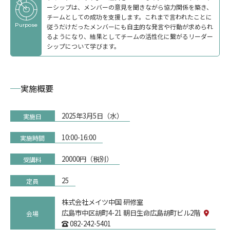
ーシップは、メンバーの意見を聞きながら協力関係を築き、
チームとしての成功を支援します。これまで言われたことに
Purpose
従うだけだったメンバーにも自主的な発言や行動が求められ
トップ
るようになり、結果としてチームの活性化に繋がるリーダー
シップについて学びます。
実施概要
2025年3月5日（水）
実施日
10:00-16:00
実施時間
20000円（税別）
受講料
25
定員
株式会社メイツ中国 研修室
広島市中区胡町4-21 朝日生命広島胡町ビル2階
会場
082-242-5401