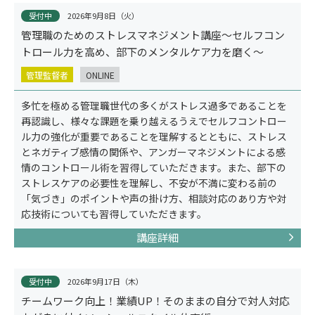
受付中
2026年9月8日（火）
管理職のためのストレスマネジメント講座～セルフコン
トロール力を高め、部下のメンタルケア力を磨く～
管理監督者
ONLINE
多忙を極める管理職世代の多くがストレス過多であることを
再認識し、様々な課題を乗り越えるうえでセルフコントロー
ル力の強化が重要であることを理解するとともに、ストレス
とネガティブ感情の関係や、アンガーマネジメントによる感
情のコントロール術を習得していただきます。また、部下の
ストレスケアの必要性を理解し、不安が不満に変わる前の
コラム
「気づき」のポイントや声の掛け方、相談対応のあり方や対
応技術についても習得していただきます。
講座詳細
受付中
2026年9月17日（木）
チームワーク向上！業績UP！そのままの自分で対人対応