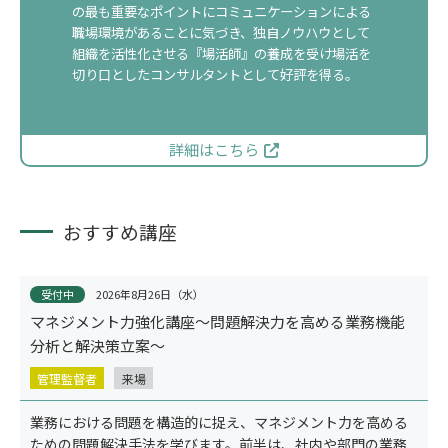
の最も重要なポイントにコミュニケーションによる
職場環境があることに気づき、独自ノウハウとして
組織を活性化させる『場活師』の養成を受け場活を
切り口としたコンサルタントとして好評を得る。
詳細はこちら
適性検査
おすすめ講座
受付中
2026年8月26日（水）
マネジメント力強化講座～問題解決力を高める業務機能
分析と解決策立案～
管理監督者
来場
業務における問題を構造的に捉え、マネジメント力を高める
ための問題解決手法を学びます。前半は、社内や部門の業務