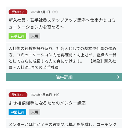
受付終了
2026年7月9日（木）
新入社員・若手社員ステップアップ講座～仕事力＆コミ
ュニケーション力を高める～
若手社員
来場
事例紹介
入社後の経験を振り返り、社会人としての基本や仕事の進め
方、コミュニケーション力を再確認・向上させ、組織の一員
としてさらに成長する力を身につけます。 【対象】新入社
員～入社3年までの若手社員
講座詳細
受付終了
2026年6月16日（火）
よき相談相手になるためのメンター講座
中堅社員
来場
メンターとは何か？その役割や心構えを認識し、コーチング