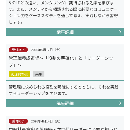
やOJTとの違い、メンタリングに期待される効果を学びま
す。また、メンティから相談される際に必要なコミュニケー
コラム
ション力をケーススタディを通して考え、実践しながら習得
します。
講座詳細
受付終了
2026年5月12日（火）
管理職養成道場～「役割の明確化」と「リーダーシッ
プ」～
管理監督者
来場
管理職に求められる役割を明確にするとともに、それを実践
するリーダーシップを学びます。
講座詳細
コンセプト
受付終了
2026年4月14日（火）
中堅社員意識変革講座～次世代リーダーに必要な視点と