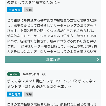
の要として力を発揮するために～
中堅社員
来場
どの組織にも共通する基本的な中堅社員の立場と役割を理解
し、職場の要として自分らしいリーダーシップのあり方を学
びます。上司と後輩の間に立つ立場だからこそ求められる、
公開講座
効果的なコミュニケーションスキル（伝え方・聴き方）を身
につけ、組織内で信頼され、成果につなげる関わり方を学び
ます。 ◎今後リーダー職を目指して、一段上の視点や行動
力を身につけたい方 ◎リーダーとしての土台を築きたい方
講座詳細
受付中
2027年3月16日（火）
ボスマネジメント講座～フォロワーシップとボスマネジ
メントで上司との能動的な関係を築く～
中堅社員
来場
オーダーメイド研修
自らの業務精度を高めるためには、能動的な上司との関わり