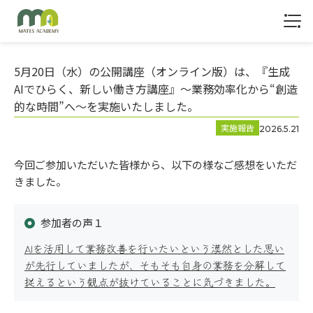
1
5月20日（水）の公開講座（オンライン版）は、『生成
AIでひらく、新しい働き方講座』～業務効率化から“創造
的な時間”へ～を実施いたしました。
実施報告
2026.5.21
トップ
今回ご参加いただいた皆様から、以下の様なご感想をいただ
きました。
参加者の声１
AIを活用して業務改善を行いたいという漠然とした思い
が先行していましたが、そもそも自身の業務を分解して
サービス
捉えるという観点が抜けていることに気づきました。