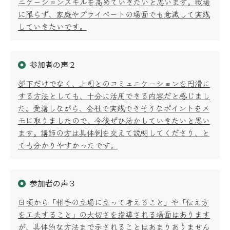
ニケーションスキルを高めていきたいと思います。職場
に限らず、家庭やプライベートの場面でも意識して実践
していきたいです。
公開講座
参加者の声２
部下だけでなく、上司とのコミュニケーションを円滑に
する方法としても、十分に活用できる内容だと感じまし
た。受講しながら、会社で実践できそうなポイントをメ
モに取りましたので、今後ぜひ活かしていきたいと思い
ます。講師の方は具体例を交えて説明してくださり、と
オーダーメイド研修
ても分かりやすかったです。
参加者の声３
日頃から「相手の立場に立って考えること」や「伝え方
適性検査
を工夫すること」の大切さを指導される場面はあります
が、具体的な方法まで示されることはあまりありません