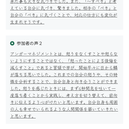
来た事も大きな気づきでした。また、「〜すべき」と考
サービス
えている自分に気づき、驚きました。相手の「べき」と
自分の「べき」に気づくことで、対応の仕方にも変化が
生まれそうです。
参加者の声２
公開講座
アンガーマネジメントとは、怒りをなくすことや怒らな
いようにすることではなく、「怒ったことによる後悔を
減らすこと」であると冒頭で学び、開始早々に目から鱗
が落ちる思いでした。これまでの自分の怒りや、その特
徴を分析することで、自分自身と向き合うことができま
した。怒りを感じたときには、まず6秒間息を吐いて一
オーダーメイド研修
度落ち着くことから実践し、考え方を切り替えて、前向
きに伝えるよう心がけたいと思います。自分自身も周囲
の人も幸せでいられるような人間関係を築いていきたい
と思います。