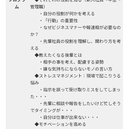
ム
管理職）
・自分の役割が何かを考える
・「行動」の重要性
事例紹介
・なぜビジネスマナーや報連相が必要なの
か？
・先輩社員の役割を理解し、関わり方を考
える
◆教えたくなる後輩とは
・相手の事を考え、配慮する姿勢
・嫌な気持ちにならないモノの言い方
◆ストレスマネジメント：現場で起こりうる
悩み
・指示を誤って受け取りミスをしてしまっ
た・・・
・先輩に相談や報告をしたいけど忙しそう
でタイミングが・・・
・自分は仕事が出来ない・・・
◆モチベーションを高める
コラム