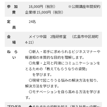
参 加
18,000円（税別） ※公開講座年間契約
費
企業様 15,000円（税別）
定
24名
員
会
メイツ中国 2階研修室 （広島市中区胡町
適性検査
場
4-21）
ね ら
◎新人・若手に求められるビジネスマナーや
い
報連相の本質的な目的を理解します。
◎先輩・上司と円滑にコミュニケーションを
とるための「教えてもらうなりの姿勢」
を学びます。
◎現場で起こりうる悩みの解決方法を知り、
解決方法を学びます。
◎モチベーションを自ら高める方法を学びま
す。
プログラ
◆それぞれの役割を知る（新入社員～中堅～