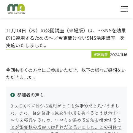
1
11月14日（木）の公開講座（来場版）は、～SNSを効果
的に運用するための～／今更聞けないSNS活用講座 を
実施いたしました。
実施報告
2024.11.16
トップ
今回も多くの方々にご参加いただき、以下の様なご感想をい
ただきました。
参加者の声１
B to C向けにはSNS運用がとても効果的だと気づきまし
た。また、自分自身も施設やお店を調べるときは必ず口
コミを確認するため、口コミを集める方法を模索するこ
とが集客数の増加に効果的だと思いました。この研修で
サービス