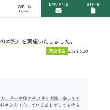
お問い合わせ
資料一覧
講師一覧
ンの本質』を実施いたしました。
実施報告
2024.3.28
申し込みリスト
1
した。今一度聴き手の事を意識し動いても
が相手と向き合っている感じがして素晴ら